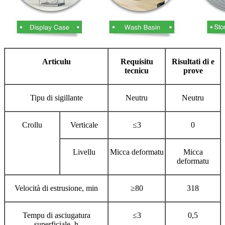
Articulu
Requisitu
Risultati di e
tecnicu
prove
Tipu di sigillante
Neutru
Neutru
Crollu
Verticale
≤3
0
Livellu
Micca deformatu
Micca
deformatu
Velocità di estrusione, min
≥80
318
Tempu di asciugatura
≤3
0,5
superficiale, h