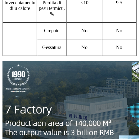
Invecchiamentu
Perdita di
≤10
9.5
di u calore
pesu termicu,
%
Crepatu
No
No
Gessatura
No
No