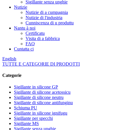
Sigillante senza unghie
Nutizie
Nutizie di a cumpagnia
Nutizie di l'industria
Cunniscenza di u produttu
Nantu à noi
Certificatu
Visita di a fabbrica
FAQ
Cuntatta ci
English
TUTTE E CATEGORIE DI PRODOTTI
Categorie
Sigillante in silicone GP
Sigillante di silicone acetossicu
Sigillante di silicone neutru
Sigillante di silicone antifunginu
Schiuma PU
Sigillante in silicone ignifugu
Sigillante per specchi
Sigillante MS
Sigillante senza unghie