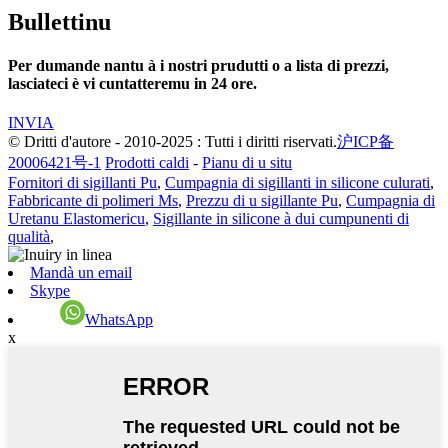
Bullettinu
Per dumande nantu à i nostri prudutti o a lista di prezzi,
lasciateci è vi cuntatteremu in 24 ore.
INVIA
© Dritti d'autore - 2010-2025 : Tutti i diritti riservati.
沪ICP备
20006421号-1
Prodotti caldi
-
Pianu di u situ
Fornitori di sigillanti Pu
,
Cumpagnia di sigillanti in silicone culurati
,
Fabbricante di polimeri Ms
,
Prezzu di u sigillante Pu
,
Cumpagnia di
Uretanu Elastomericu
,
Sigillante in silicone à dui cumpunenti di
qualità
,
Mandà un email
Skype
WhatsApp
x