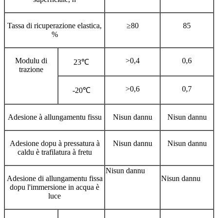
Tassa di ricuperazione elastica,
≥80
85
%
Modulu di
>0,4
0,6
23℃
trazione
>0,6
0,7
-20℃
Adesione à allungamentu fissu
Nisun dannu
Nisun dannu
Adesione dopu à pressatura à
Nisun dannu
Nisun dannu
caldu è trafilatura à fretu
Nisun dannu
Adesione di allungamentu fissa
Nisun dannu
dopu l'immersione in acqua è
luce