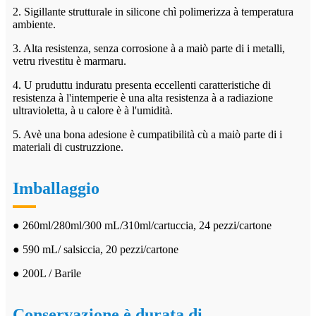
2. Sigillante strutturale in silicone chì polimerizza à temperatura
ambiente.
3. Alta resistenza, senza corrosione à a maiò parte di i metalli,
vetru rivestitu è ​​marmaru.
4. U pruduttu induratu presenta eccellenti caratteristiche di
resistenza à l'intemperie è una alta resistenza à a radiazione
ultravioletta, à u calore è à l'umidità.
5. Avè una bona adesione è cumpatibilità cù a maiò parte di i
materiali di custruzzione.
Imballaggio
● 260ml/280ml/300 mL/310ml/cartuccia, 24 pezzi/cartone
● 590 mL/ salsiccia, 20 pezzi/cartone
● 200L / Barile
Conservazione è durata di