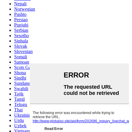
Nepali
Norwegian
Pashto
Persian
Punjabi
Serbian
Sesotho
Sinhala
Slovak
Slovenian
Somali
Samoan
Scots Gaelic
Shona
Sindhi
Sundanese
Swahili
Tajik
Tamil
Telugu
Thai
Ukrainian
Urdu
Uzbek
Vietnamese