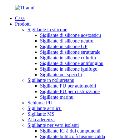
Casa
Prodotti
Sigillante in silicone
Sigillante di silicone acetossicu
Sigillante di silicone neutru
Sigillante in silicone GP
Sigillante di silicone strutturale
Sigillante in silicone culuritu
Sigillante di silicone antifunginu
Sigillante in silicone ignifugu
Sigillante per specchi
Sigillante in poliuretanu
Sigillante PU per automobili
Sigillante PU per custruzzione
Sigillante marinu
Schiuma PU
Sigillante acrilicu
Sigillante MS
Alta aderenza
Sigillante per vetri isolanti
Sigillante IG à dui cumpunenti
Sigillante butilico à fusione calda