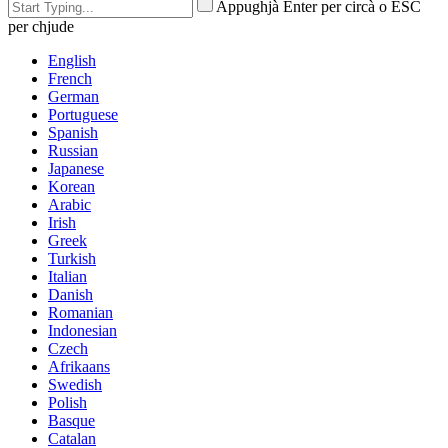
Appughjà Enter per circà o ESC
per chjude
English
French
German
Portuguese
Spanish
Russian
Japanese
Korean
Arabic
Irish
Greek
Turkish
Italian
Danish
Romanian
Indonesian
Czech
Afrikaans
Swedish
Polish
Basque
Catalan