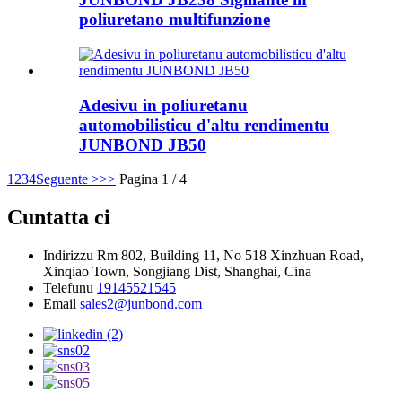
poliuretano multifunzione
Adesivu in poliuretanu
automobilisticu d'altu rendimentu
JUNBOND JB50
1
2
3
4
Seguente >
>>
Pagina 1 / 4
Cuntatta ci
Indirizzu
Rm 802, Building 11, No 518 Xinzhuan Road,
Xinqiao Town, Songjiang Dist, Shanghai, Cina
Telefunu
19145521545
Email
sales2@junbond.com