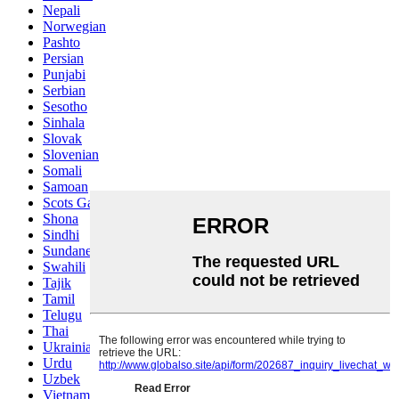
Nepali
Norwegian
Pashto
Persian
Punjabi
Serbian
Sesotho
Sinhala
Slovak
Slovenian
Somali
Samoan
Scots Gaelic
Shona
Sindhi
Sundanese
Swahili
Tajik
Tamil
Telugu
Thai
Ukrainian
Urdu
Uzbek
Vietnamese