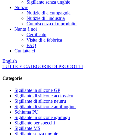
Sigillante senza unghie
Nutizie
Nutizie di a cumpagnia
Nutizie di l'industria
Cunniscenza di u produttu
Nantu à noi
Certificatu
Visita di a fabbrica
FAQ
Cuntatta ci
English
TUTTE E CATEGORIE DI PRODOTTI
Categorie
Sigillante in silicone GP
Sigillante di silicone acetossicu
Sigillante di silicone neutru
Sigillante di silicone antifunginu
Schiuma PU
Sigillante in silicone ignifugu
Sigillante per specchi
Sigillante MS
Sigillante senza unghie