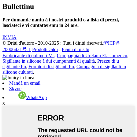
Bullettinu
Per dumande nantu à i nostri prudutti o a lista di prezzi,
lasciateci è vi cuntatteremu in 24 ore.
INVIA
© Dritti d'autore - 2010-2025 : Tutti i diritti riservati.
沪ICP备
20006421号-1
Prodotti caldi
-
Pianu di u situ
Fabbricante di polimeri Ms
,
Cumpagnia di Uretanu Elastomericu
,
Sigillante in silicone à dui cumpunenti di qualità
,
Prezzu di u
sigillante Pu
,
Fornitori di sigillanti Pu
,
Cumpagnia di sigillanti in
silicone culurati
,
Mandà un email
Skype
WhatsApp
x