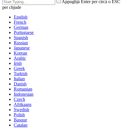
Appughjà Enter per circà o ESC
per chjude
English
French
German
Portuguese
Spanish
Russian
Japanese
Korean
Arabic
Irish
Greek
Turkish
Italian
Danish
Romanian
Indonesian
Czech
Afrikaans
Swedish
Polish
Basque
Catalan