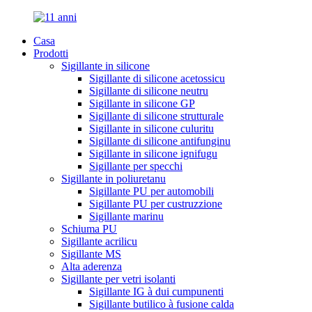
Casa
Prodotti
Sigillante in silicone
Sigillante di silicone acetossicu
Sigillante di silicone neutru
Sigillante in silicone GP
Sigillante di silicone strutturale
Sigillante in silicone culuritu
Sigillante di silicone antifunginu
Sigillante in silicone ignifugu
Sigillante per specchi
Sigillante in poliuretanu
Sigillante PU per automobili
Sigillante PU per custruzzione
Sigillante marinu
Schiuma PU
Sigillante acrilicu
Sigillante MS
Alta aderenza
Sigillante per vetri isolanti
Sigillante IG à dui cumpunenti
Sigillante butilico à fusione calda