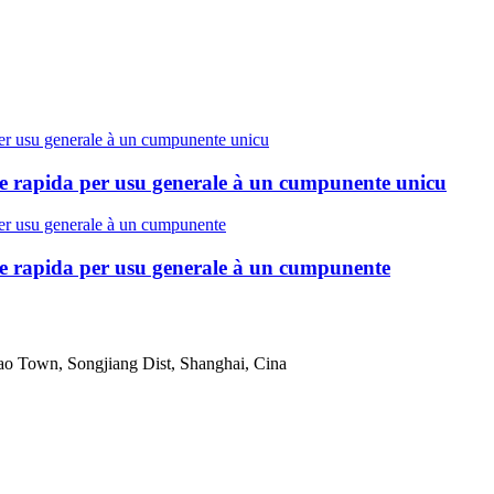
ione rapida per usu generale à un cumpunente unicu
ione rapida per usu generale à un cumpunente
o Town, Songjiang Dist, Shanghai, Cina