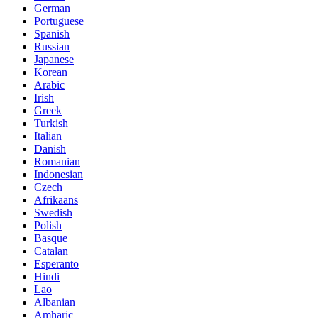
German
Portuguese
Spanish
Russian
Japanese
Korean
Arabic
Irish
Greek
Turkish
Italian
Danish
Romanian
Indonesian
Czech
Afrikaans
Swedish
Polish
Basque
Catalan
Esperanto
Hindi
Lao
Albanian
Amharic