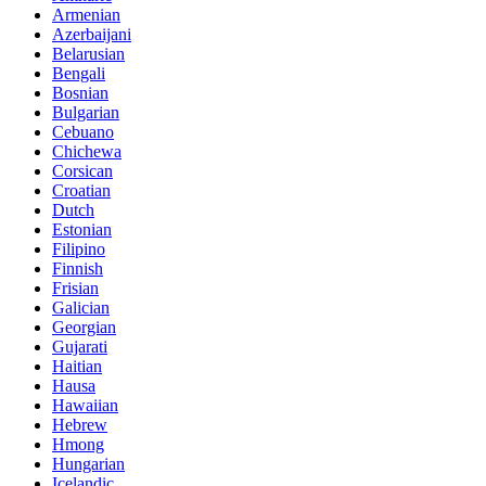
Armenian
Azerbaijani
Belarusian
Bengali
Bosnian
Bulgarian
Cebuano
Chichewa
Corsican
Croatian
Dutch
Estonian
Filipino
Finnish
Frisian
Galician
Georgian
Gujarati
Haitian
Hausa
Hawaiian
Hebrew
Hmong
Hungarian
Icelandic