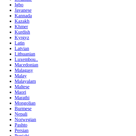
Igbo
Javanese
Kannada
Kazakh
Khmer
Kurdish
Kyrgyz
Latin
Latvian
Lithuanian
Luxembou..
Macedonian
Malagasy
Malay
Malayalam
Maltese
Maori
Marathi
Mongolian
Burmese
Nepali
Norwegian
Pashto
Persian
Punjabi