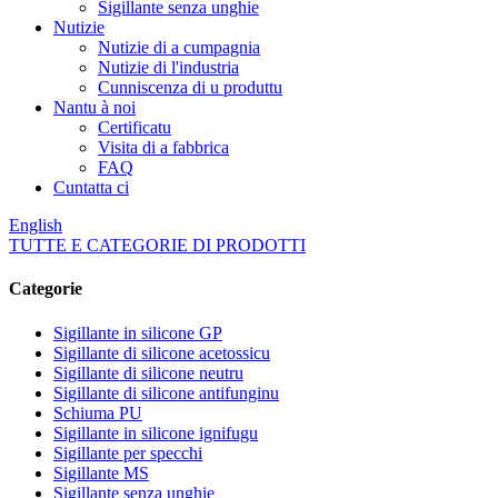
Sigillante senza unghie
Nutizie
Nutizie di a cumpagnia
Nutizie di l'industria
Cunniscenza di u produttu
Nantu à noi
Certificatu
Visita di a fabbrica
FAQ
Cuntatta ci
English
TUTTE E CATEGORIE DI PRODOTTI
Categorie
Sigillante in silicone GP
Sigillante di silicone acetossicu
Sigillante di silicone neutru
Sigillante di silicone antifunginu
Schiuma PU
Sigillante in silicone ignifugu
Sigillante per specchi
Sigillante MS
Sigillante senza unghie