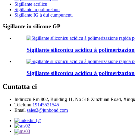
Sigillante acrilicu
Sigillante in poliuretanu
Sigillante IG à dui cumpunenti
Sigillante in silicone GP
Sigillante siliconicu acidicu à polimerizaz
Sigillante siliconicu acidicu à polimerizaz
Cuntatta ci
Indirizzu
Rm 802, Building 11, No 518 Xinzhuan Road, Xinqia
Telefunu
19145521545
Email
sales2@junbond.com