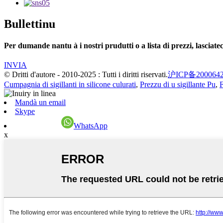
Bullettinu
Per dumande nantu à i nostri prudutti o a lista di prezzi, lasciatec
INVIA
© Dritti d'autore - 2010-2025 : Tutti i diritti riservati.
沪ICP备200064
Cumpagnia di sigillanti in silicone culurati
,
Prezzu di u sigillante Pu
,
F
Mandà un email
Skype
WhatsApp
x