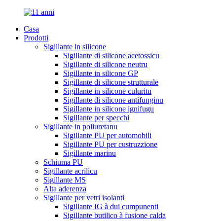
Casa
Prodotti
Sigillante in silicone
Sigillante di silicone acetossicu
Sigillante di silicone neutru
Sigillante in silicone GP
Sigillante di silicone strutturale
Sigillante in silicone culuritu
Sigillante di silicone antifunginu
Sigillante in silicone ignifugu
Sigillante per specchi
Sigillante in poliuretanu
Sigillante PU per automobili
Sigillante PU per custruzzione
Sigillante marinu
Schiuma PU
Sigillante acrilicu
Sigillante MS
Alta aderenza
Sigillante per vetri isolanti
Sigillante IG à dui cumpunenti
Sigillante butilico à fusione calda