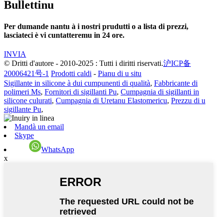
Bullettinu
Per dumande nantu à i nostri prudutti o a lista di prezzi,
lasciateci è vi cuntatteremu in 24 ore.
INVIA
© Dritti d'autore - 2010-2025 : Tutti i diritti riservati.
沪ICP备
20006421号-1
Prodotti caldi
-
Pianu di u situ
Sigillante in silicone à dui cumpunenti di qualità
,
Fabbricante di
polimeri Ms
,
Fornitori di sigillanti Pu
,
Cumpagnia di sigillanti in
silicone culurati
,
Cumpagnia di Uretanu Elastomericu
,
Prezzu di u
sigillante Pu
,
Mandà un email
Skype
WhatsApp
x