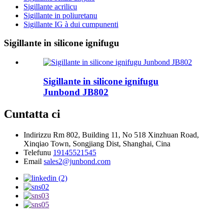
Sigillante acrilicu
Sigillante in poliuretanu
Sigillante IG à dui cumpunenti
Sigillante in silicone ignifugu
Sigillante in silicone ignifugu
Junbond JB802
Cuntatta ci
Indirizzu
Rm 802, Building 11, No 518 Xinzhuan Road,
Xinqiao Town, Songjiang Dist, Shanghai, Cina
Telefunu
19145521545
Email
sales2@junbond.com