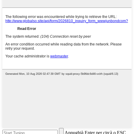
Appughjà Enter per circà o ESC