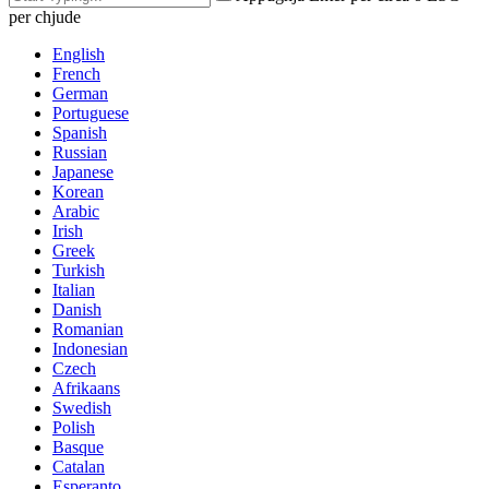
per chjude
English
French
German
Portuguese
Spanish
Russian
Japanese
Korean
Arabic
Irish
Greek
Turkish
Italian
Danish
Romanian
Indonesian
Czech
Afrikaans
Swedish
Polish
Basque
Catalan
Esperanto