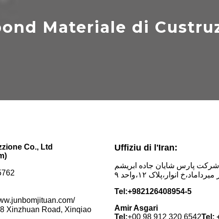
nd Materiale di Custruz
zione Co., Ltd
Uffiziu di l'Iran:
m)
‎شرکت پارس شایان جاده ابریشم
5762
‎رداماد،خ انوار،پلاک ۱۲،واحد ۹
Tel:
+982126408954-5
/www.junbomjituan.com/
Amir Asgari
8 Xinzhuan Road, Xinqiao
Tel:
+
00 98 912 320 6542
Tel: