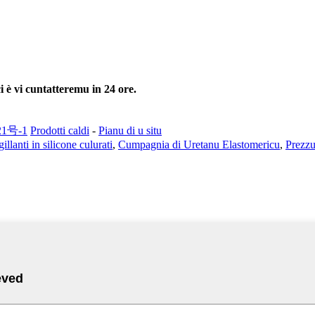
i è vi cuntatteremu in 24 ore.
21号-1
Prodotti caldi
-
Pianu di u situ
llanti in silicone culurati
,
Cumpagnia di Uretanu Elastomericu
,
Prezzu