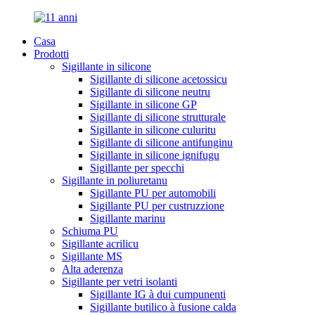
Casa
Prodotti
Sigillante in silicone
Sigillante di silicone acetossicu
Sigillante di silicone neutru
Sigillante in silicone GP
Sigillante di silicone strutturale
Sigillante in silicone culuritu
Sigillante di silicone antifunginu
Sigillante in silicone ignifugu
Sigillante per specchi
Sigillante in poliuretanu
Sigillante PU per automobili
Sigillante PU per custruzzione
Sigillante marinu
Schiuma PU
Sigillante acrilicu
Sigillante MS
Alta aderenza
Sigillante per vetri isolanti
Sigillante IG à dui cumpunenti
Sigillante butilico à fusione calda