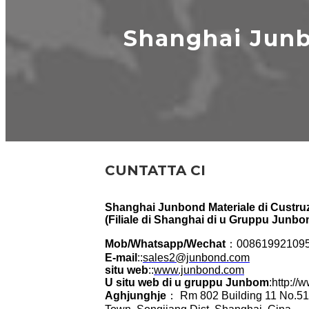
Shanghai Junbo
CUNTATTA CI
Shanghai Junbond Materiale di Custruz
(Filiale di Shanghai di u Gruppu Junbo
Mob/Whatsapp/Wechat
：00861992109
E-mail
::
sales2@junbond.com
situ web
::
www.junbond.com
U situ web di u gruppu Junbom
:http:/
Aghjunghje
： Rm 802 Building 11 No.51