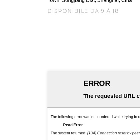
Town, Songjiang Dist, Shanghai, Cina
DISPONIBILE DA 9 À 18