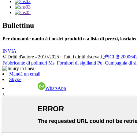
Bullettinu
Per dumande nantu à i nostri prudutti o a lista di prezzi, lasciatec
INVIA
© Dritti d'autore - 2010-2025 : Tutti i diritti riservati.
沪ICP备200064
Fabbricante di polimeri Ms
,
Fornitori di sigillanti Pu
,
Cumpagnia di sigi
Mandà un email
Skype
WhatsApp
x