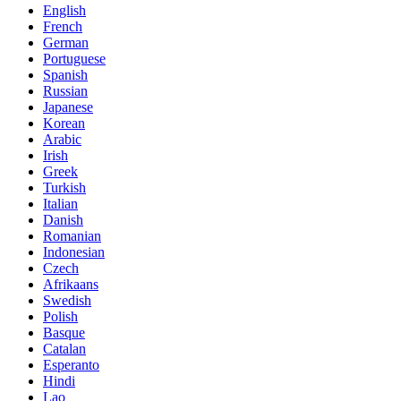
English
French
German
Portuguese
Spanish
Russian
Japanese
Korean
Arabic
Irish
Greek
Turkish
Italian
Danish
Romanian
Indonesian
Czech
Afrikaans
Swedish
Polish
Basque
Catalan
Esperanto
Hindi
Lao