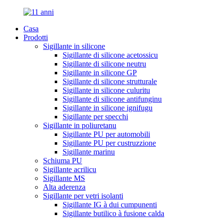
Casa
Prodotti
Sigillante in silicone
Sigillante di silicone acetossicu
Sigillante di silicone neutru
Sigillante in silicone GP
Sigillante di silicone strutturale
Sigillante in silicone culuritu
Sigillante di silicone antifunginu
Sigillante in silicone ignifugu
Sigillante per specchi
Sigillante in poliuretanu
Sigillante PU per automobili
Sigillante PU per custruzzione
Sigillante marinu
Schiuma PU
Sigillante acrilicu
Sigillante MS
Alta aderenza
Sigillante per vetri isolanti
Sigillante IG à dui cumpunenti
Sigillante butilico à fusione calda