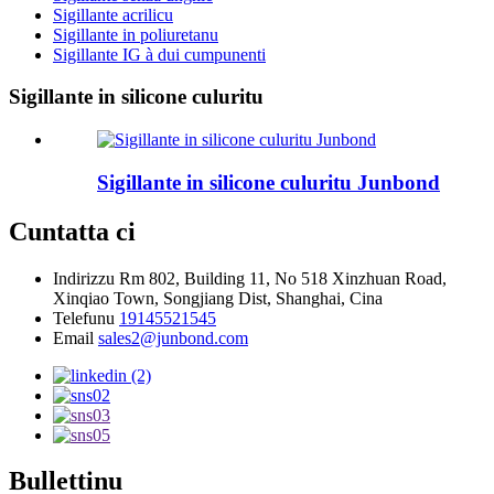
Sigillante acrilicu
Sigillante in poliuretanu
Sigillante IG à dui cumpunenti
Sigillante in silicone culuritu
Sigillante in silicone culuritu Junbond
Cuntatta ci
Indirizzu
Rm 802, Building 11, No 518 Xinzhuan Road,
Xinqiao Town, Songjiang Dist, Shanghai, Cina
Telefunu
19145521545
Email
sales2@junbond.com
Bullettinu