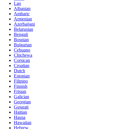
Lao
Albanian
Amharic
Armenian
Azerbaijani
Belarusian
Bengali
Bosnian
Bulgarian
Cebuano
Chichewa
Corsican
Croatian
Dutch
Estonian
Filipino
Finnish
Frisian
Galician
Georgian
Gujarati
Haitian
Hausa
Hawaiian
Hebrew