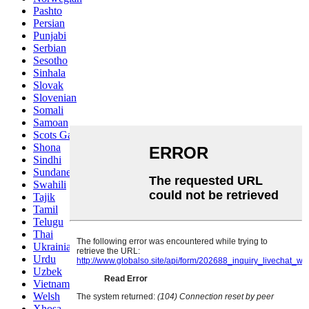
Pashto
Persian
Punjabi
Serbian
Sesotho
Sinhala
Slovak
Slovenian
Somali
Samoan
Scots Gaelic
Shona
Sindhi
Sundanese
Swahili
Tajik
Tamil
Telugu
Thai
Ukrainian
Urdu
Uzbek
Vietnamese
Welsh
Xhosa