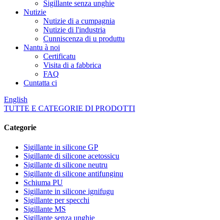
Sigillante senza unghie
Nutizie
Nutizie di a cumpagnia
Nutizie di l'industria
Cunniscenza di u produttu
Nantu à noi
Certificatu
Visita di a fabbrica
FAQ
Cuntatta ci
English
TUTTE E CATEGORIE DI PRODOTTI
Categorie
Sigillante in silicone GP
Sigillante di silicone acetossicu
Sigillante di silicone neutru
Sigillante di silicone antifunginu
Schiuma PU
Sigillante in silicone ignifugu
Sigillante per specchi
Sigillante MS
Sigillante senza unghie