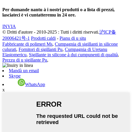
Per dumande nantu à i nostri prudutti o a lista di prezzi,
lasciateci è vi cuntatteremu in 24 ore.
INVIA
© Dritti d'autore - 2010-2025 : Tutti i diritti riservati.
沪ICP备
20006421号-1
Prodotti caldi
-
Pianu di u situ
Fabbricante di polimeri Ms
,
Cumpagnia di sigillanti in silicone
culurati
,
Fornitori di sigillanti Pu
,
Cumpagnia di Uretanu
Elastomericu
,
Sigillante in silicone à dui cumpunenti di qualità
,
Prezzu di u sigillante Pu
,
Mandà un email
Skype
WhatsApp
x