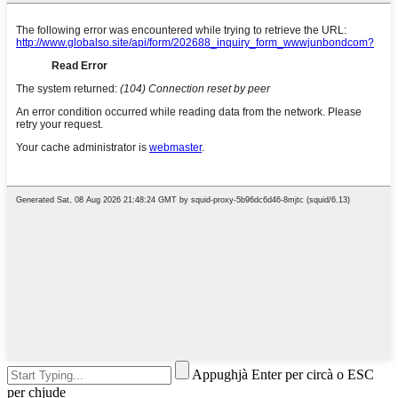
Appughjà Enter per circà o ESC
per chjude