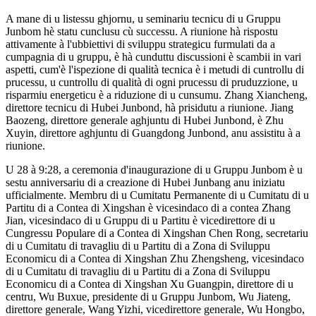
A mane di u listessu ghjornu, u seminariu tecnicu di u Gruppu
Junbom hè statu cunclusu cù successu. A riunione hà rispostu
attivamente à l'ubbiettivi di sviluppu strategicu furmulati da a
cumpagnia di u gruppu, è hà cunduttu discussioni è scambii in vari
aspetti, cum'è l'ispezione di qualità tecnica è i metudi di cuntrollu di
prucessu, u cuntrollu di qualità di ogni prucessu di pruduzzione, u
risparmiu energeticu è a riduzione di u cunsumu. Zhang Xiancheng,
direttore tecnicu di Hubei Junbond, hà prisidutu a riunione. Jiang
Baozeng, direttore generale aghjuntu di Hubei Junbond, è Zhu
Xuyin, direttore aghjuntu di Guangdong Junbond, anu assistitu à a
riunione.
U 28 à 9:28, a ceremonia d'inaugurazione di u Gruppu Junbom è u
sestu anniversariu di a creazione di Hubei Junbang anu iniziatu
ufficialmente. Membru di u Cumitatu Permanente di u Cumitatu di u
Partitu di a Contea di Xingshan è vicesindaco di a contea Zhang
Jian, vicesindaco di u Gruppu di u Partitu è ​​vicedirettore di u
Cungressu Populare di a Contea di Xingshan Chen Rong, secretariu
di u Cumitatu di travagliu di u Partitu di a Zona di Sviluppu
Economicu di a Contea di Xingshan Zhu Zhengsheng, vicesindaco
di u Cumitatu di travagliu di u Partitu di a Zona di Sviluppu
Economicu di a Contea di Xingshan Xu Guangpin, direttore di u
centru, Wu Buxue, presidente di u Gruppu Junbom, Wu Jiateng,
direttore generale, Wang Yizhi, vicedirettore generale, Wu Hongbo,