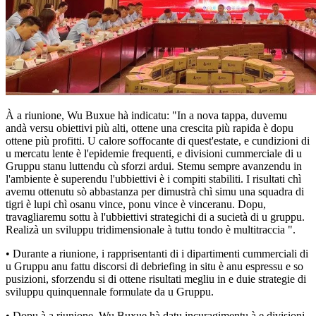
À a riunione, Wu Buxue hà indicatu: "In a nova tappa, duvemu
andà versu obiettivi più alti, ottene una crescita più rapida è dopu
ottene più profitti. U calore soffocante di quest'estate, e cundizioni di
u mercatu lente è l'epidemie frequenti, e divisioni cummerciale di u
Gruppu stanu luttendu cù sforzi ardui. Stemu sempre avanzendu in
l'ambiente è superendu l'ubbiettivi è i compiti stabiliti. I risultati chì
avemu ottenutu sò abbastanza per dimustrà chì simu una squadra di
tigri è lupi chì osanu vince, ponu vince è vinceranu. Dopu,
travagliaremu sottu à l'ubbiettivi strategichi di a sucietà di u gruppu.
Realizà un sviluppu tridimensionale à tuttu tondo è multitraccia ".
• Durante a riunione, i rapprisentanti di i dipartimenti cummerciali di
u Gruppu anu fattu discorsi di debriefing in situ è ​​anu espressu e so
pusizioni, sforzendu si di ottene risultati megliu in e duie strategie di
sviluppu quinquennale formulate da u Gruppu.
• Dopu à a riunione, Wu Buxue hà datu incuragimentu à e divisioni