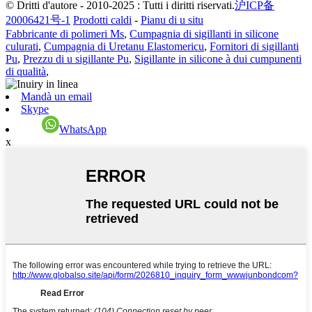
© Dritti d'autore - 2010-2025 : Tutti i diritti riservati.
沪ICP备
20006421号-1
Prodotti caldi
-
Pianu di u situ
Fabbricante di polimeri Ms
,
Cumpagnia di sigillanti in silicone
culurati
,
Cumpagnia di Uretanu Elastomericu
,
Fornitori di sigillanti
Pu
,
Prezzu di u sigillante Pu
,
Sigillante in silicone à dui cumpunenti
di qualità
,
Mandà un email
Skype
WhatsApp
x