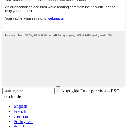
Appughjà Enter per circà o ESC
per chjude
English
French
German
Portuguese
Spanish