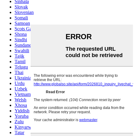
Sinhala
Slovak
Slovenian
Somali
Samoan
Scots Gaelic
Shona
Sindhi
Sundanese
Swahili
Tajik
Tamil
Telugu
Thai
Ukrainian
Urdu
Uzbek
Vietnamese
Welsh
Xhosa
Yiddish
Yoruba
Zulu
Kinyarwanda
Tatar