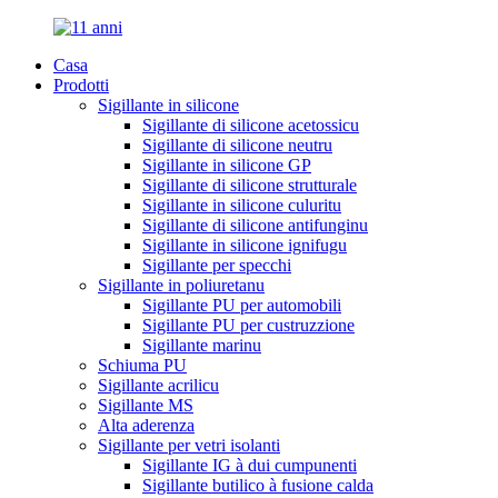
Casa
Prodotti
Sigillante in silicone
Sigillante di silicone acetossicu
Sigillante di silicone neutru
Sigillante in silicone GP
Sigillante di silicone strutturale
Sigillante in silicone culuritu
Sigillante di silicone antifunginu
Sigillante in silicone ignifugu
Sigillante per specchi
Sigillante in poliuretanu
Sigillante PU per automobili
Sigillante PU per custruzzione
Sigillante marinu
Schiuma PU
Sigillante acrilicu
Sigillante MS
Alta aderenza
Sigillante per vetri isolanti
Sigillante IG à dui cumpunenti
Sigillante butilico à fusione calda