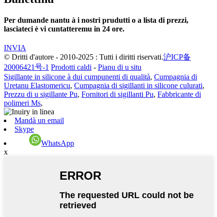
Per dumande nantu à i nostri prudutti o a lista di prezzi,
lasciateci è vi cuntatteremu in 24 ore.
INVIA
© Dritti d'autore - 2010-2025 : Tutti i diritti riservati.
沪ICP备
20006421号-1
Prodotti caldi
-
Pianu di u situ
Sigillante in silicone à dui cumpunenti di qualità
,
Cumpagnia di
Uretanu Elastomericu
,
Cumpagnia di sigillanti in silicone culurati
,
Prezzu di u sigillante Pu
,
Fornitori di sigillanti Pu
,
Fabbricante di
polimeri Ms
,
Mandà un email
Skype
WhatsApp
x