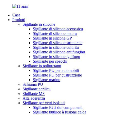
Casa
Prodotti
Sigillante in silicone
Sigillante di silicone acetossicu
Sigillante di silicone neutru
Sigillante in silicone GP
Sigillante di silicone strutturale
Sigillante in silicone culuritu
Sigillante di silicone antifunginu
Sigillante in silicone ignifugu
Sigillante per specchi
Sigillante in poliuretanu
Sigillante PU per automobili
Sigillante PU per custruzzione
Sigillante marinu
Schiuma PU
Sigillante acrilicu
Sigillante MS
Alta aderenza
Sigillante per vetri isolanti
Sigillante IG à dui cumpunenti
Sigillante butilico à fusione calda