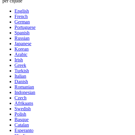
per chjude
English
French
German
Portuguese
Spanish
Russian
Japanese
Korean
Arabic
Irish
Greek
Turkish
Italian
Danish
Romanian
Indonesian
Czech
Afrikaans
Swedish
Polish
Basque
Catalan
Esperanto