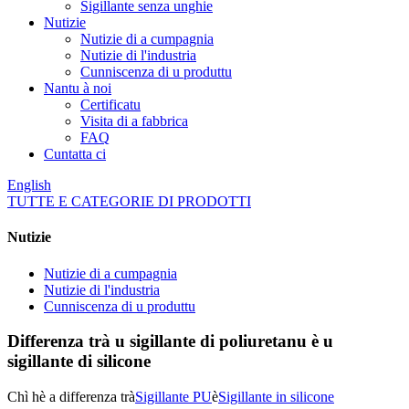
Sigillante senza unghie
Nutizie
Nutizie di a cumpagnia
Nutizie di l'industria
Cunniscenza di u produttu
Nantu à noi
Certificatu
Visita di a fabbrica
FAQ
Cuntatta ci
English
TUTTE E CATEGORIE DI PRODOTTI
Nutizie
Nutizie di a cumpagnia
Nutizie di l'industria
Cunniscenza di u produttu
Differenza trà u sigillante di poliuretanu è u
sigillante di silicone
Chì hè a differenza trà
Sigillante PU
è
Sigillante in silicone