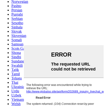
Norwegian
Pashto
Persian
Punjabi
Serbian
Sesotho
Sinhala
Slovak
Slovenian
Somali
Samoan
Scots Gaelic
Shona
Sindhi
Sundanese
Swahili
Tajik
Tamil
Telugu
Thai
Ukrainian
Urdu
Uzbek
Vietnamese
Welsh