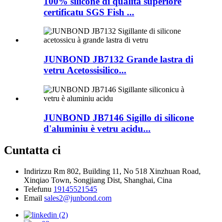
100% silicone di qualità superiore
certificatu SGS Fish ...
JUNBOND JB7132 Grande lastra di
vetru Acetossisilico...
JUNBOND JB7146 Sigillo di silicone
d'aluminiu è vetru acidu...
Cuntatta ci
Indirizzu
Rm 802, Building 11, No 518 Xinzhuan Road,
Xinqiao Town, Songjiang Dist, Shanghai, Cina
Telefunu
19145521545
Email
sales2@junbond.com