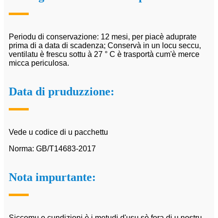
Periodu di conservazione: 12 mesi, per piacè aduprate
prima di a data di scadenza; Conservà in un locu seccu,
ventilatu è frescu sottu à 27 ° C è trasportà cum'è merce
micca periculosa.
Data di pruduzzione:
Vede u codice di u pacchettu
Norma: GB/T14683-2017
Nota impurtante:
Siccomu e cundizioni è i metudi d'usu sò fora di u nostru