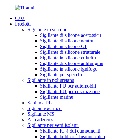
Casa
Prodotti
Sigillante in silicone
Sigillante di silicone acetossicu
Sigillante di silicone neutru
Sigillante in silicone GP
Sigillante di silicone strutturale
Sigillante in silicone culuritu
Sigillante di silicone antifunginu
Sigillante in silicone ignifugu
Sigillante per specchi
Sigillante in poliuretanu
Sigillante PU per automobili
Sigillante PU per custruzzione
Sigillante marinu
Schiuma PU
Sigillante acrilicu
Sigillante MS
Alta aderenza
Sigillante per vetri isolanti
Sigillante IG à dui cumpunenti
Sigillante butilico à fusione calda