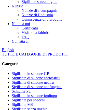
Sigillante senza unghie
Nutizie
Nutizie di a cumpagnia
Nutizie di l'industria
Cunniscenza di u produttu
Nantu à noi
Certificatu
Visita di a fabbrica
FAQ
Cuntatta ci
English
TUTTE E CATEGORIE DI PRODOTTI
Categorie
Sigillante in silicone GP
Sigillante di silicone acetossicu
Sigillante di silicone neutru
Sigillante di silicone antifunginu
Schiuma PU
Sigillante in silicone ignifugu
Sigillante per specchi
Sigillante MS
Sigillante senza unghie