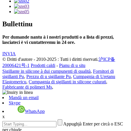
Bullettinu
Per dumande nantu à i nostri prudutti o a lista di prezzi,
lasciateci è vi cuntatteremu in 24 ore.
INVIA
© Dritti d'autore - 2010-2025 : Tutti i diritti riservati.
沪ICP备
20006421号-1
Prodotti caldi
-
Pianu di u situ
Sigillante in silicone à dui cumpunenti di qualità
,
Fornitori di
sigillanti Pu
,
Prezzu di u sigillante Pu
,
Cumpagnia di Uretanu
Elastomericu
,
Cumpagnia di sigillanti in silicone culurati
,
Fabbricante di polimeri Ms
,
Mandà un email
Skype
WhatsApp
x
Appughjà Enter per circà o ESC
per chjude